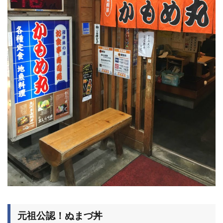
元祖公認！ぬまづ丼