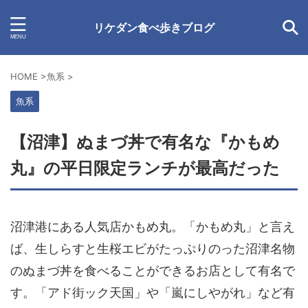
リケダン食べ歩きブログ
HOME
>
魚系
>
魚系
【沼津】ぬまづ丼で有名な『かもめ
丸』の平日限定ランチが最高だった
沼津港にある人気店
かもめ丸
。「かもめ丸」と言え
ば、生しらすと生桜エビがたっぷりのった沼津名物
の
ぬまづ丼
を食べることができるお店として有名で
す。「アド街ック天国」や「嵐にしやがれ」など有