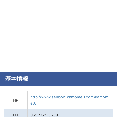
基本情報
http://www.senbon1kamome0.com/kamom
HP
e0/
TEL
055-952-3639