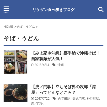
リケダン食べ歩きブログ
HOME
>
そば・うどん
>
そば・うどん
【みよ家＠沖縄】嘉手納で沖縄そば！
自家製麺が人気！
2018/4/14
沖縄
【虎ノ門駅】立ちそば界の次郎「港
屋」ってどんなところ？
2017/7/22
内幸町駅
,
御成門駅
,
神谷町駅
,
虎ノ門駅