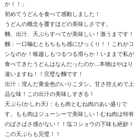
か！！」
初めてうどんを食べて感動しました！
うどんの概念を覆すほどの美味しさです。
麵、出汁、天ぷら
すべてが美味しい！
激うまです！
麵：一口噛むと
もちもち感
にびっくり！！これがコ
シなのか！喉越しもつるつる滑らか！いままで私が
食べてきたうどんはなんだったのか…本物はやはり
違いますね！！完璧な麵です！
出汁：澄んだ
黄金色のいりこダシ
。甘さ控えめで上
品な味！この出汁の美味しすぎる！
天ぷら(かしわ天)：
もも肉
と
むね肉
のあい盛りで
す。もも肉はジューシーで美味しい！むね肉は特有
のぱさぱさ感がない！！塩コショウの下味も絶妙！
この天ぷらも完璧！！