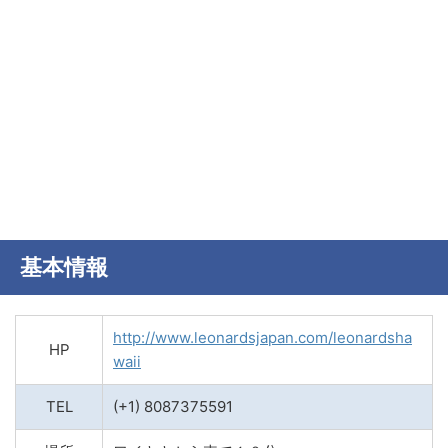
基本情報
http://www.leonardsjapan.com/leonardsha
HP
waii
TEL
(+1) 8087375591