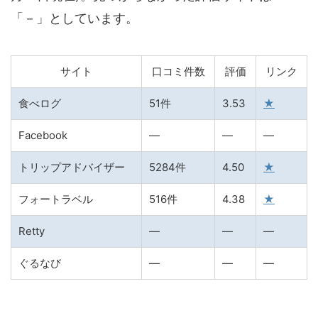
「－」としています。
サイト
口コミ件数
評価
リンク
食べログ
51件
3.53
★
Facebook
―
―
―
トリップアドバイザー
5284件
4.50
★
フォートラベル
516件
4.38
★
Retty
―
―
―
ぐるなび
―
―
―