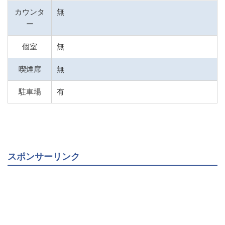
カウンタ
無
ー
個室
無
喫煙席
無
駐車場
有
スポンサーリンク