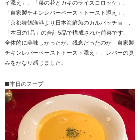
イ添え」、「菜の花とカキのライスコロッケ」、
「自家製チキンレバーペーストトースト添え」、
「京都舞鶴漁港より日本海鮮魚のカルパッチョ」、
「本日の1品」の合計
5品
で構成された前菜です。
全体的に美味しかったが、残念だったのが「自家製
チキンレバーペーストトースト添え」。レバーの臭
みをかなり感じました。
■本日のスープ